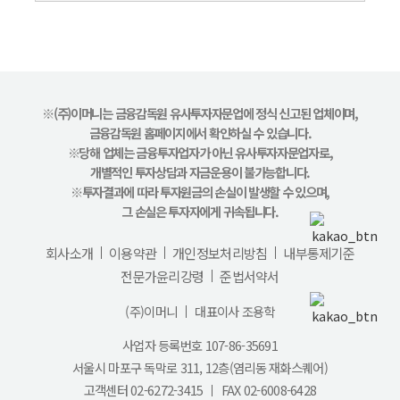
※(주)이머니는 금융감독원 유사투자자문업에 정식 신고된 업체이며,
금융감독원 홈페이지에서 확인하실 수 있습니다.
※당해 업체는 금융투자업자가 아닌 유사투자자문업자로,
개별적인 투자상담과 자금운용이 불가능합니다.
※투자결과에 따라 투자원금의 손실이 발생할 수 있으며,
그 손실은 투자자에게 귀속됩니다.
회사소개
이용약관
개인정보처리방침
내부통제기준
전문가윤리강령
준법서약서
(주)이머니
대표이사 조용학
사업자 등록번호 107-86-35691
서울시 마포구 독막로 311, 12층(염리동 재화스퀘어)
고객센터
02-6272-3415
FAX 02-6008-6428