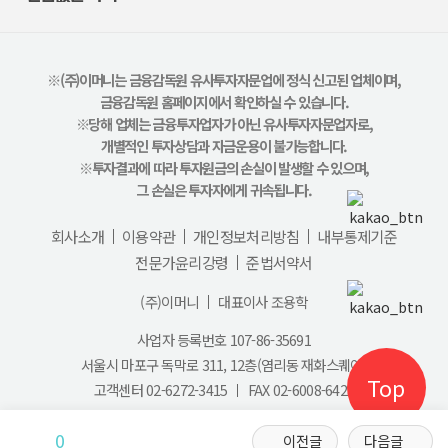
※(주)이머니는 금융감독원 유사투자자문업에 정식 신고된 업체이며,
금융감독원 홈페이지에서 확인하실 수 있습니다.
※당해 업체는 금융투자업자가 아닌 유사투자자문업자로,
개별적인 투자상담과 자금운용이 불가능합니다.
※투자결과에 따라 투자원금의 손실이 발생할 수 있으며,
그 손실은 투자자에게 귀속됩니다.
회사소개
이용약관
개인정보처리방침
내부통제기준
전문가윤리강령
준법서약서
(주)이머니
대표이사 조용학
사업자 등록번호 107-86-35691
서울시 마포구 독막로 311, 12층(염리동 재화스퀘어)
Top
고객센터
02-6272-3415
FAX 02-6008-6428
© eMoney Corp. All rights reserved.
0
이전글
다음글