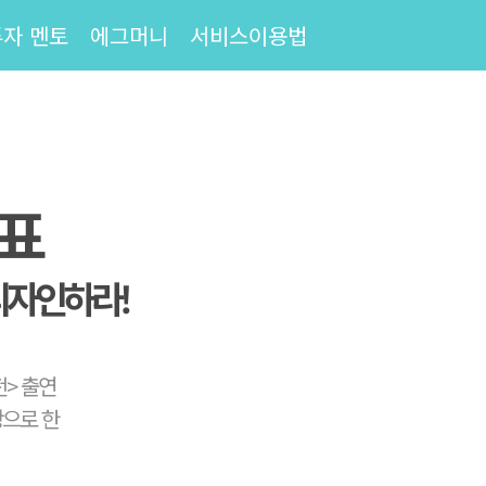
투자 멘토
에그머니
서비스이용법
표
디자인하라!
전> 출연
으로 한