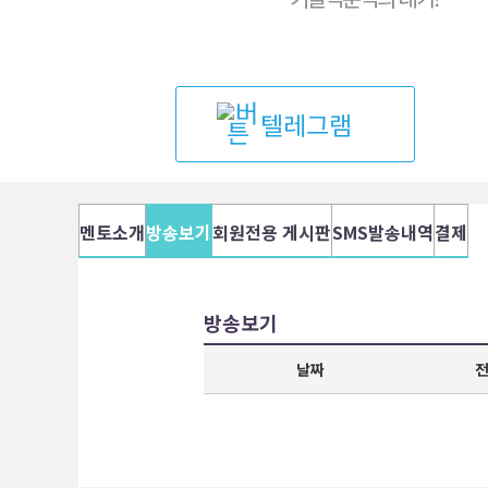
텔레그램
멘토소개
방송보기
회원전용 게시판
SMS발송내역
결제
방송보기
날짜