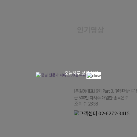
인기영상
오늘하루 보지 않기
[문원영대표] 6회 Part 3. '볼린저밴드
근 500만 자사주 매입한 종목은!?
조회수 2358