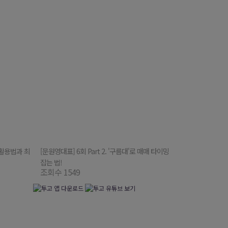
' 활용법과 최
[문원영대표] 6회 Part 2. '구름대'로 매매 타이밍
잡는 법!
조회수 1549