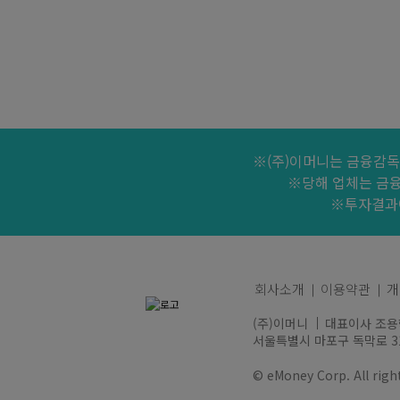
※(주)이머니는 금융감독
※당해 업체는 금
※투자결과에
회사소개
이용약관
개
(주)이머니
대표이사 조용
서울특별시 마포구 독막로 311
© eMoney Corp. All right