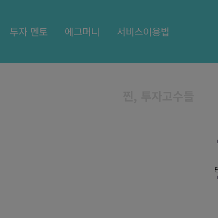
투자 멘토
에그머니
서비스이용법
찐, 투자고수들