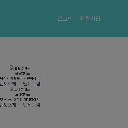
로그인
회원가입
문원영대표
당신의 계좌를 디자인하라!!!
멘토소개
│
텔레그램
노태성대표
단기+스윙 최적의 매매타이밍!!
멘토소개
│
텔레그램