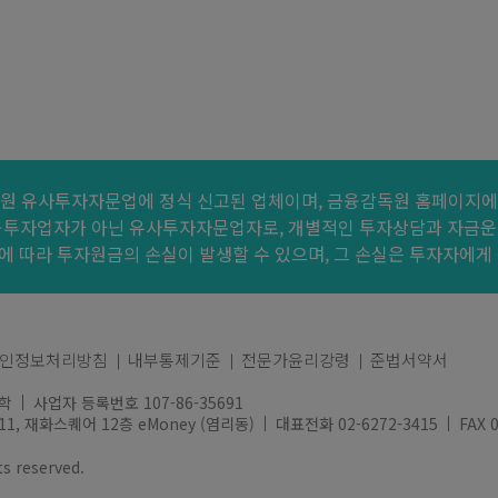
원 유사투자자문업에 정식 신고된 업체이며, 금융감독원 홈페이지에
융투자업자가 아닌 유사투자자문업자로, 개별적인 투자상담과 자금운
 따라 투자원금의 손실이 발생할 수 있으며, 그 손실은 투자자에게
인정보처리방침
내부통제기준
전문가윤리강령
준법서약서
학
사업자 등록번호 107-86-35691
, 재화스퀘어 12층 eMoney (염리동)
대표전화 02-6272-3415
FAX 
s reserved.