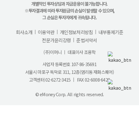
개별적인 투자상담과 자금운용이 불가능합니다.
※투자결과에 따라 투자원금의 손실이 발생할 수 있으며,
그 손실은 투자자에게 귀속됩니다.
회사소개
이용약관
개인정보처리방침
내부통제기준
전문가윤리강령
준법서약서
(주)이머니
대표이사 조용학
사업자 등록번호 107-86-35691
서울시 마포구 독막로 311, 12층(염리동 재화스퀘어)
고객센터
02-6272-3415
FAX 02-6008-6428
© eMoney Corp. All rights reserved.