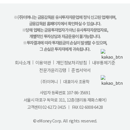
※(주)이머니는 금융감독원 유사투자자문업에 정식 신고된 업체이며,
금융감독원 홈페이지에서 확인하실 수 있습니다.
※당해 업체는 금융투자업자가 아닌 유사투자자문업자로,
개별적인 투자상담과 자금운용이 불가능합니다.
※투자결과에 따라 투자원금의 손실이 발생할 수 있으며,
그 손실은 투자자에게 귀속됩니다.
회사소개
이용약관
개인정보처리방침
내부통제기준
전문가윤리강령
준법서약서
(주)이머니
대표이사 조용학
사업자 등록번호 107-86-35691
서울시 마포구 독막로 311, 12층(염리동 재화스퀘어)
고객센터
02-6272-3415
FAX 02-6008-6428
© eMoney Corp. All rights reserved.